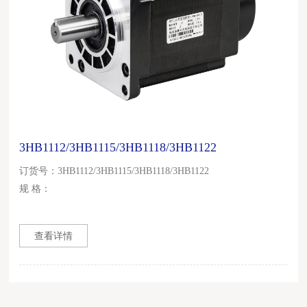
3HB1112/3HB1115/3HB1118/3HB1122
订货号：3HB1112/3HB1115/3HB1118/3HB1122
规 格：
查看详情