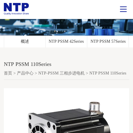
概述
NTP PSSM 42Series
NTP PSSM 57Series
NTP PSSM 110Series
首页
>
产品中心
>
NTP-PSSM 三相步进电机
>
NTP PSSM 110Series